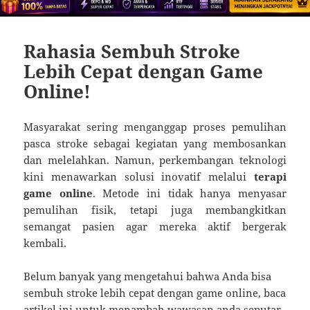
Rahasia Sembuh Stroke
Lebih Cepat dengan Game
Online!
Masyarakat sering menganggap proses pemulihan
pasca stroke sebagai kegiatan yang membosankan
dan melelahkan. Namun, perkembangan teknologi
kini menawarkan solusi inovatif melalui
terapi
game online
. Metode ini tidak hanya menyasar
pemulihan fisik, tetapi juga membangkitkan
semangat pasien agar mereka aktif bergerak
kembali.
Belum banyak yang mengetahui bahwa Anda bisa
sembuh stroke lebih cepat dengan game online, baca
artikel ini untuk menambah wawasan anda seputar