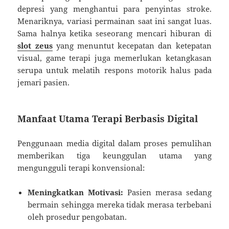
depresi yang menghantui para penyintas stroke.
Menariknya, variasi permainan saat ini sangat luas.
Sama halnya ketika seseorang mencari hiburan di
slot zeus
yang menuntut kecepatan dan ketepatan
visual, game terapi juga memerlukan ketangkasan
serupa untuk melatih respons motorik halus pada
jemari pasien.
Manfaat Utama Terapi Berbasis Digital
Penggunaan media digital dalam proses pemulihan
memberikan tiga keunggulan utama yang
mengungguli terapi konvensional:
Meningkatkan Motivasi:
Pasien merasa sedang
bermain sehingga mereka tidak merasa terbebani
oleh prosedur pengobatan.