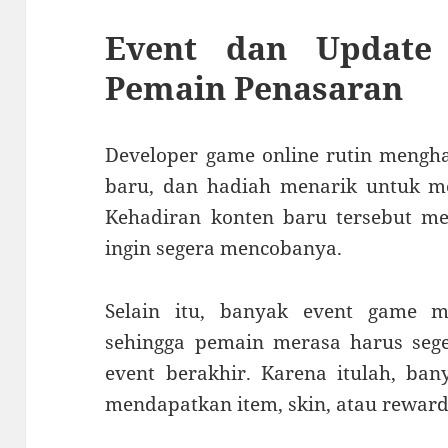
Event dan Updat
Pemain Penasaran
Developer game online rutin mengha
baru, dan hadiah menarik untuk 
Kehadiran konten baru tersebut 
ingin segera mencobanya.
Selain itu, banyak event game m
sehingga pemain merasa harus seg
event berakhir. Karena itulah, ba
mendapatkan item, skin, atau reward